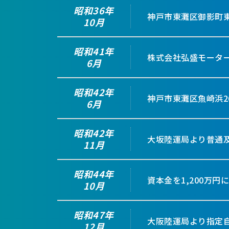
昭和36年
神戸市東灘区御影町
10月
昭和41年
株式会社弘盛モーター
6月
昭和42年
神戸市東灘区魚崎浜2
6月
昭和42年
大坂陸運局より普通及
11月
昭和44年
資本金を1,200万円
10月
昭和47年
大阪陸運局より指定自
12月