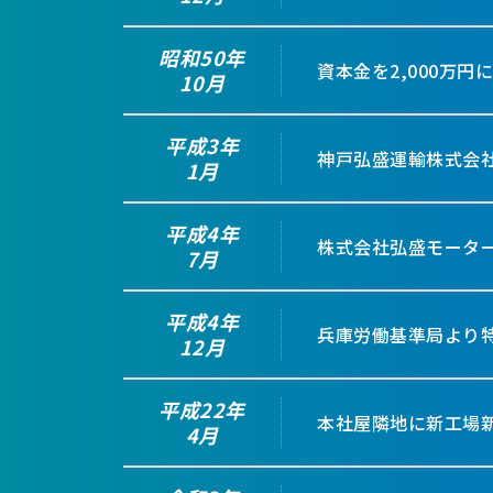
昭和50年
資本金を2,000万円
10月
平成3年
神戸弘盛運輸株式会
1月
平成4年
株式会社弘盛モータ
7月
平成4年
兵庫労働基準局より特
12月
平成22年
本社屋隣地に新工場
4月