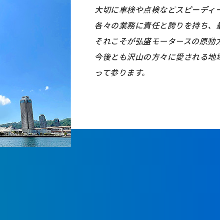
⼤切に⾞検や点検などスピーディ
各々の業務に責任と誇りを持ち、
それこそが弘盛モータースの原動
今後とも沢⼭の⽅々に愛される地
って参ります。