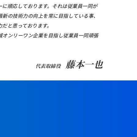
ーに順応しております。それは従業員⼀同が
最新の技術⼒の向上を常に⽬指している事、
⼒だと思っております。
域オンリーワン企業を⽬指し従業員⼀同頑張
藤本⼀也
代表取締役