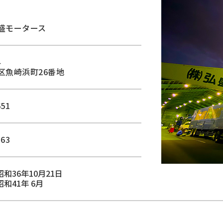
盛モータース
4
区魚崎浜町26番地
651
863
36年10月21日
和41年 6月