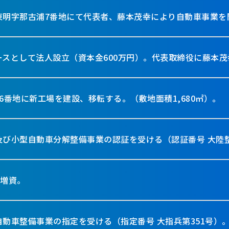
東明字那古浦7番地にて代表者、藤本茂幸により自動車事業を
スとして法人設立（資本金600万円）。代表取締役に藤本茂
6番地に新工場を建設、移転する。（敷地面積1,680㎡）。
び小型自動車分解整備事業の認証を受ける（認証番号 大陸整
に増資。
動車整備事業の指定を受ける（指定番号 大指兵第351号）