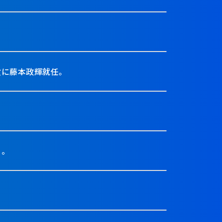
役に藤本政輝就任。
）。