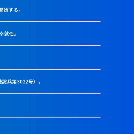
開始する。
幸就任。
認兵第3022号）。
。